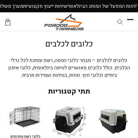
דלג
חד!
חנות המפעל של המותג הבינלאומי
שיחות ייעוץ מקצועיות
↵
↵
↵
↵
מערך משל
לתוכן
עגלת
הקניות
ק
כלובים לכלבים
ו
כלובים לכלבים – מבחר כלובי הטסה, רשת ומתכת לכל גדלי
ל
הכלבים. כולל כלובים מאושרים לטיסה בינלאומית, כלובי אימון
ק
ביתיים וכלובי חוץ. נוחות, בטיחות ועמידות מרבית.
צ
תתי קטגוריות
י
י
ה
:
כלובי רשת מחוזקים