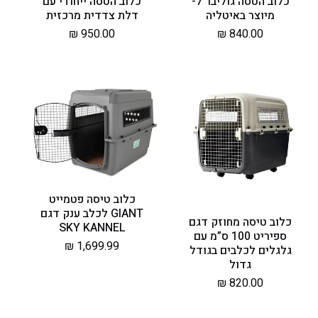
כלוב הטסה גוליבר 7-
כלוב הטסה ייחודי עם
מיוצר באיטליה
דלת צדדית מרכזית
מחיר
840.00 ₪
מחיר
950.00 ₪
רגיל
רגיל
כלוב טיסה פטמייט
GIANT לכלב ענק דגם
כלוב טיסה מחוזק דגם
SKY KANNEL
ספיריט 100 ס”מ עם
מחיר
1,699.99 ₪
גלגלים לכלבים בגודל
רגיל
גדול
מחיר
820.00 ₪
רגיל