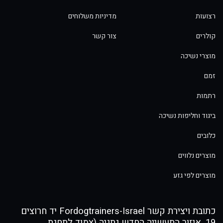
רצועות
מדיניות משלוחים
קולרים
צור קשר
מוצרי נשיכה
זמם
רתמות
ביגוד וחליפות נשיכה
כלובים
מוצרים נלווים
מוצרים לפי גזע
כתובת ויצירת קשר Fordogtrainers-Israel יד חרוצים
19, איזור התעשייה החדש נתניה (צמוד לתחנת