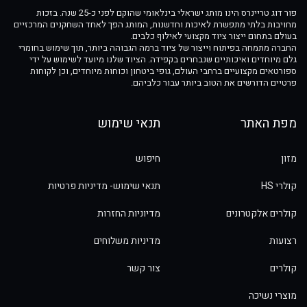
פור דוג טריינרס הינו מותג ישראלי בינלאומי שהוקם לפני כ-25 שנה. בזכות
מחויבות בלתי מתפשרת לאיכות וחדשנות, המותג הפך לאחד השחקנים המרכזיים
בעולם בתחום ייצור ציוד מקצועי לאילוף כלבים.
החברה מתמחה בפיתוח וייצור של ציוד ברמה הגבוהה ביותר, תוך שימוש בחומרי
גלם מיוחדים ואיכותיים שנבחרים בקפידה. הציוד שלנו מיועד לשימוש על ידי
ספורטאים מקצועיים ברחבי העולם, גופי ביטחון וכוחות מיוחדים, וכן לקוחות
פרטיים הדורשים את הטוב ביותר עבור כלביהם.
מפת האתר
תנאי שימוש
מזון
חיפוש
קולרי HS
תנאי שימוש- מדיניות פרטיות
קולרים אלקטרונים
מדיוניות החזרות
רצועות
מדיניות משלוחים
קולרים
צור קשר
מוצרי נשיכה