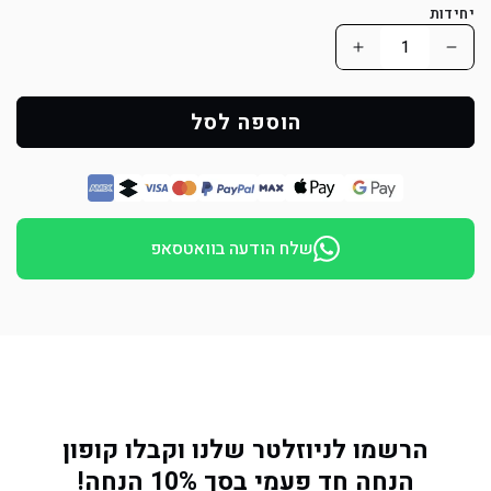
יחידות
הפחת
הוסף
כמות
כמות
למוצר
למוצר
הוספה לסל
סאמיט
סאמיט
10
10
אנרג’י
אנרג’י
עוף
עוף
שלח הודעה בוואטסאפ
מועשר
מועשר
לכלב
לכלב
בוגר
בוגר
ופעיל
ופעיל
15
15
ק&quot;ג
ק&quot;ג
הרשמו לניוזלטר שלנו וקבלו קופון
הנחה חד פעמי בסך 10% הנחה!