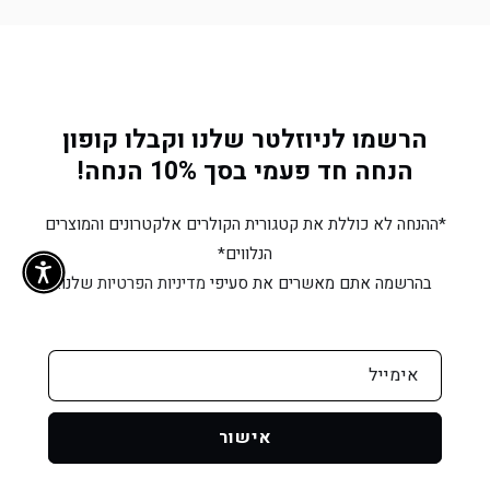
PLUS
PLUS
-
-
ערכה
ערכה
ל-2
ל-2
כלבים,
כלבים,
הרשמו לניוזלטר שלנו וקבלו קופון
Handsfree,
Handsfree,
הנחה חד פעמי בסך 10% הנחה!
1200
1200
מטר
מטר
*ההנחה לא כוללת את קטגורית הקולרים אלקטרונים והמוצרים
הנלווים*
בהרשמה אתם מאשרים את סעיפי
מדיניות הפרטיות
שלנו.
אימייל
אישור