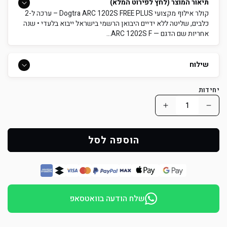
תיאור המוצר (לחץ לפירוט המלא)
קולר אילוף מקצועי Dogtra ARC 1202S FREE PLUS – ערכה ל-2
כלבים, שליטה ללא ידיים היבואן הרשמי בישראל ייבוא בלעדי • שנה
אחריות שם הדגם — ARC 1202S F...
שילוח
יחידות
הפחת
הוסף
כמות
כמות
למוצר
למוצר
הוספה לסל
קולר
קולר
אילוף
אילוף
Dogtra
Dogtra
ARC
ARC
שלח הודעה בוואטסאפ
1202S
1202S
FREE
FREE