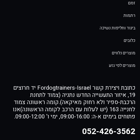
זמם
רתמות
ביגוד וחליפות נשיכה
כלובים
מוצרים נלווים
מוצרים לפי גזע
כתובת ויצירת קשר Fordogtrainers-Israel יד חרוצים
19, איזור התעשייה החדש נתניה (צמוד לתחנת
הרכבת-ספיר ולא רחוק מאיקאה).קומה ראשונה צמוד
לחנייה 163 (יש לעלות עם הרכב לקומה הראשונה)אנו
פתוחים בימים א-ה: 09:00-16:00, ימי ו' 09:00-12:00.
052-426-3562