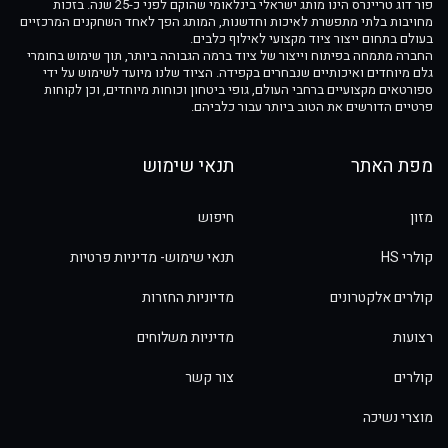
פור דוג טריינרס הינו מותג ישראלי בינלאומי שהוקם לפני כ-25 שנה. בזכות
מחויבות בלתי מתפשרת לאיכות וחדשנות, המותג הפך לאחד השחקנים המרכזיים
בעולם בתחום ייצור ציוד מקצועי לאילוף כלבים.
החברה מתמחה בפיתוח וייצור של ציוד ברמה הגבוהה ביותר, תוך שימוש בחומרי
גלם מיוחדים ואיכותיים שנבחרים בקפידה. הציוד שלנו מיועד לשימוש על ידי
ספורטאים מקצועיים ברחבי העולם, גופי ביטחון וכוחות מיוחדים, וכן לקוחות
פרטיים הדורשים את הטוב ביותר עבור כלביהם.
מפת האתר
תנאי שימוש
מזון
חיפוש
קולרי HS
תנאי שימוש- מדיניות פרטיות
קולרים אלקטרונים
מדיוניות החזרות
רצועות
מדיניות משלוחים
קולרים
צור קשר
מוצרי נשיכה