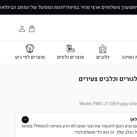
↵
↵
↵
↵
ועיות
מערך משלוחים ארצי מהיר במיוחד!
חנות המפעל של המותג הבינל
עגלת
התחבר
הקניות
ת נשיכה
כלובים
מוצרים נלווים
מוצרים לפי גזע
ורים וכלבים צעירים
Model: PBB1J1108 Puppy bite 
לא)
 הגיע הזמן להכשיר את הגור ואתה לא יודע מאיפה להתחיל? מפתח
הכלב שלך. זה הוא כלי מושלם לבניי...