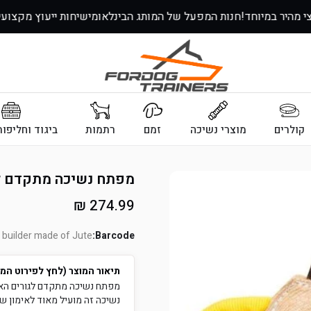
רצי מהיר במיוחד!
חנות המפעל של המותג הבינלאומי
שיחות ייעוץ מקצ
קולרים
מוצרי נשיכה
זמם
רתמות
ביגוד וחליפו
מפתח נשיכה מתקדם לג
מחיר
274.99 ₪
רגיל
builder made of Jute
Barcode:
תיאור המוצר (לחץ לפירוט המ
מפתח נשיכה מתקדם לגורים האם
נשיכה זה מועיל מאוד לאימון של 