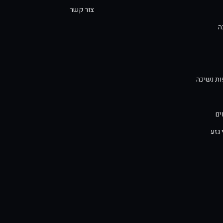
צור קשר
ה
פות נשיכה
ים
 גזע