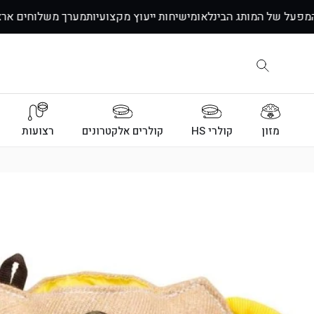
דלג
ת המפעל של המותג הבינלאומי
שיחות ייעוץ מקצועיות
מערך משלוחים א
לתוכן
מזון
קולרי HS
קולרים אלקטרונים
רצועות
דלג
לתוכן
המוצר