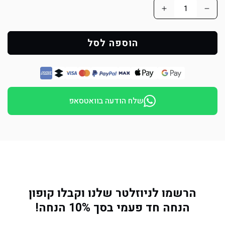
הפחת
הוסף
כמות
כמות
למוצר
למוצר
הוספה לסל
סאמיט
סאמיט
10
10
עוף
עוף
ואורז
ואורז
שלח הודעה בוואטסאפ
אוכל
אוכל
לכלב
לכלב
בוגר
בוגר
15
15
ק&quot;ג
ק&quot;ג
הרשמו לניוזלטר שלנו וקבלו קופון
הנחה חד פעמי בסך 10% הנחה!