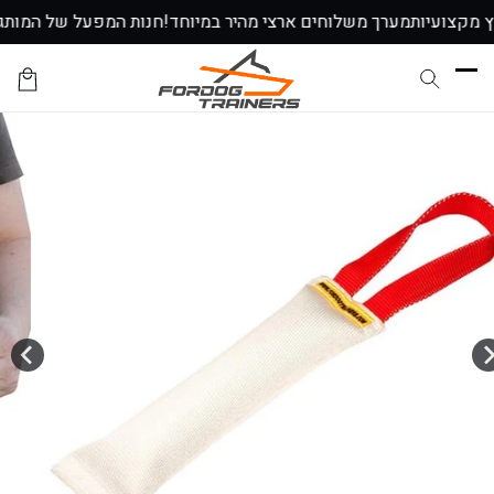
דלג
וץ מקצועיות
מערך משלוחים ארצי מהיר במיוחד!
↵
↵
↵
↵
חנות המפעל של המותג
לתוכן
עגלת
הקניות
דלג
לתוכן
המוצר