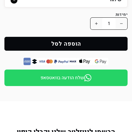
שילוח
יחידות
הפחת
הוסף
כמות
כמות
למוצר
למוצר
הוספה לסל
פפירול
פפירול
לכלבים
לכלבים
משרוול
משרוול
כיבוי
כיבוי
שלח הודעה בוואטסאפ
עם
עם
ידית
ידית
אחת
אחת
לאימונים
לאימונים
הרשמו לניוזלטר שלנו וקבלו קופון