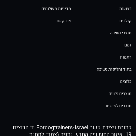
רצועות
מדיניות משלוחים
קולרים
צור קשר
מוצרי נשיכה
זמם
רתמות
ביגוד וחליפות נשיכה
כלובים
מוצרים נלווים
מוצרים לפי גזע
כתובת ויצירת קשר Fordogtrainers-Israel יד חרוצים
19, איזור התעשייה החדש נתניה (צמוד לתחנת