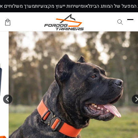
דלג
ת המפעל של המותג הבינלאומי
שיחות ייעוץ מקצועיות
↵
↵
↵
↵
מערך משלוחים א
לתוכן
עגלת
הקניות
דלג
לתוכן
המוצר