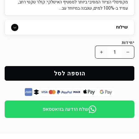
מקסימלי הציוד המסיבי ביותר למסטיף האיטלקי: קולר טקטי רחב,
עמיד ב-100% למים, שנבנה במיוחד עב...
שילוח
יחידות
הפחת
הוסף
כמות
כמות
למוצר
למוצר
הוספה לסל
קולר
קולר
ביאוטן
ביאוטן
רחב
רחב
לקאנה
לקאנה
שלח הודעה בוואטסאפ
קורסו–
קורסו–
במגוון
במגוון
צבעים
צבעים