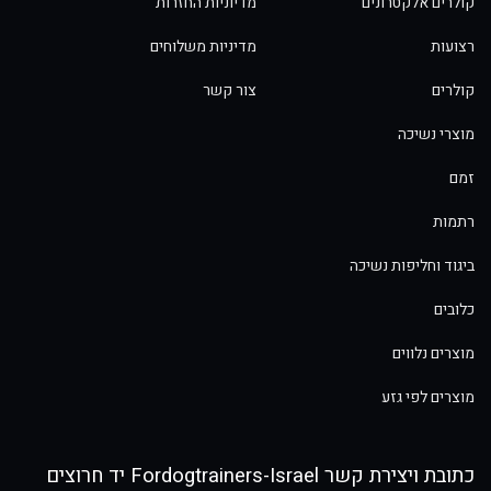
קולרים אלקטרונים
מדיוניות החזרות
רצועות
מדיניות משלוחים
קולרים
צור קשר
מוצרי נשיכה
זמם
רתמות
ביגוד וחליפות נשיכה
כלובים
מוצרים נלווים
מוצרים לפי גזע
כתובת ויצירת קשר Fordogtrainers-Israel יד חרוצים