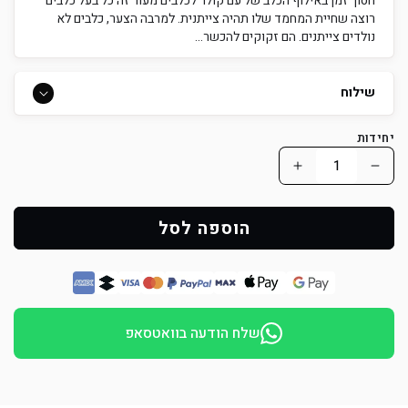
חסוך זמן באילוף הכלב של עם קולר לכלבים מעור זה כל בעל כלבים
רוצה שחיית המחמד שלו תהיה צייתנית. למרבה הצער, כלבים לא
נולדים צייתנים. הם זקוקים להכשר...
שילוח
יחידות
הפחת
הוסף
כמות
כמות
למוצר
למוצר
הוספה לסל
קולר
קולר
חנק
חנק
מעור
מעור
בתפירה
בתפירה
שלח הודעה בוואטסאפ
ידנית
ידנית