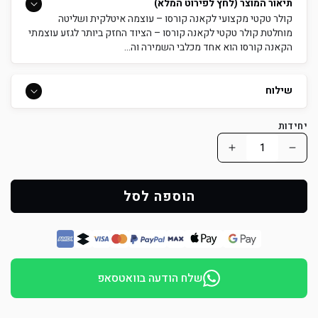
תיאור המוצר (לחץ לפירוט המלא)
קולר טקטי מקצועי לקאנה קורסו – עוצמה איטלקית ושליטה
מוחלטת קולר טקטי לקאנה קורסו – הציוד החזק ביותר לגזע עוצמתי
הקאנה קורסו הוא אחד מכלבי השמירה וה...
שילוח
יחידות
הפחת
הוסף
כמות
כמות
למוצר
למוצר
הוספה לסל
קולר
קולר
טקטי
טקטי
מקצועי
מקצועי
לקאנה
לקאנה
שלח הודעה בוואטסאפ
קורסו
קורסו
–
–