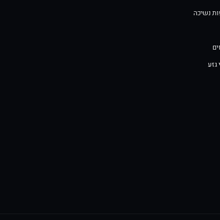
פות נשיכה
ים
 גזע