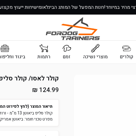
צי מהיר במיוחד!
חנות המפעל של המותג הבינלאומי
שיחות ייעוץ מקצו
קולרים
מוצרי נשיכה
זמם
רתמות
ביגוד וחליפו
קולר לאסו/ קולר סליפ לכלב ע
מחיר
124.99 ₪
רגיל
תיאור המוצר (לחץ לפירוט המ
מפרט טכני חומר: ביאוטן אמריקאי רוחב: 13 מ"מ צבע