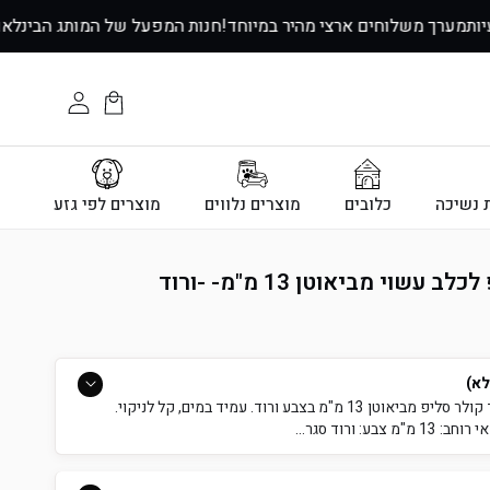
↵
↵
↵
↵
עיות
מערך משלוחים ארצי מהיר במיוחד!
חנות המפעל של המותג הבינל
עגלת
התחבר
הקניות
ת נשיכה
כלובים
מוצרים נלווים
מוצרים לפי גזע
שוי מביאוטן 13 מ"מ- -ורוד
לא)
קולר סליפ ביאוטן 13 מ"מ - ורוד קולר סליפ מביאוטן 13 מ"מ בצבע ורוד. עמיד במים, קל לניקוי.
: ורוד סגר...