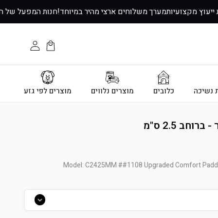
↵
↵
↵
↵
ת ייעוץ מקצועיות
מערך משלוחים ארצי מהיר במיוחד!
חנות המפעל של 
עגלת
התחבר
הקניות
ת נשיכה
כלובים
מוצרים נלווים
מוצרים לפי גזע
חב 2.5 ס"מ
Model: C2425MM ##1108 Upgraded Comfort Padded