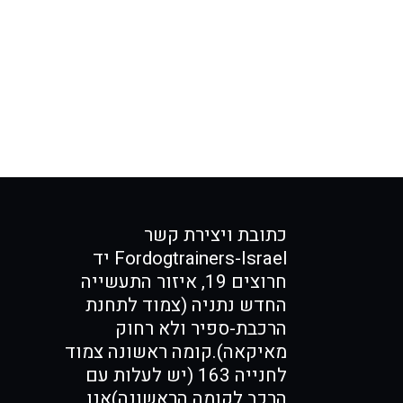
כתובת ויצירת קשר
Fordogtrainers-Israel יד
חרוצים 19, איזור התעשייה
החדש נתניה (צמוד לתחנת
הרכבת-ספיר ולא רחוק
מאיקאה).קומה ראשונה צמוד
לחנייה 163 (יש לעלות עם
הרכב לקומה הראשונה)אנו