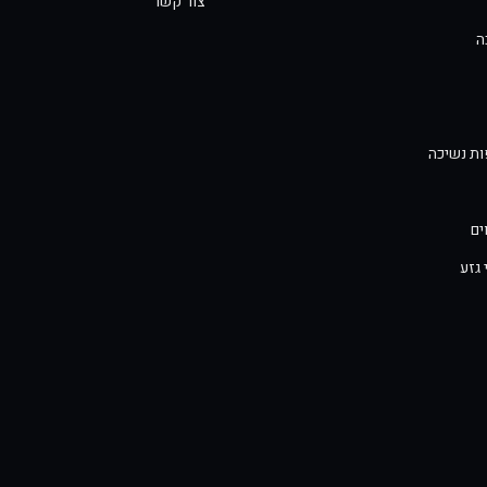
צור קשר
ה
פות נשיכה
ים
 גזע