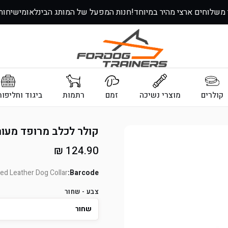
ך משלוחים ארצי מהיר במיוחד!
חנות המפעל של המותג הבינלאומי
שיחו
קולרים
מוצרי נשיכה
זמם
רתמות
ביגוד וחליפו
קולר לכלב מרופד מעור - ברו
מחיר
124.90 ₪
רגיל
 Leather Dog Collar
Barcode:
צבע - שחור