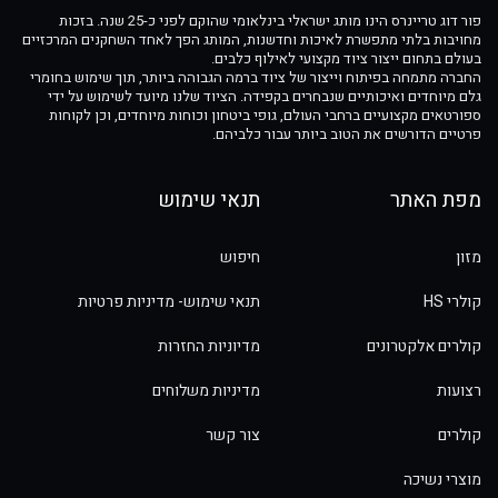
פור דוג טריינרס הינו מותג ישראלי בינלאומי שהוקם לפני כ-25 שנה. בזכות
מחויבות בלתי מתפשרת לאיכות וחדשנות, המותג הפך לאחד השחקנים המרכזיים
בעולם בתחום ייצור ציוד מקצועי לאילוף כלבים.
החברה מתמחה בפיתוח וייצור של ציוד ברמה הגבוהה ביותר, תוך שימוש בחומרי
גלם מיוחדים ואיכותיים שנבחרים בקפידה. הציוד שלנו מיועד לשימוש על ידי
ספורטאים מקצועיים ברחבי העולם, גופי ביטחון וכוחות מיוחדים, וכן לקוחות
פרטיים הדורשים את הטוב ביותר עבור כלביהם.
מפת האתר
תנאי שימוש
מזון
חיפוש
קולרי HS
תנאי שימוש- מדיניות פרטיות
קולרים אלקטרונים
מדיוניות החזרות
רצועות
מדיניות משלוחים
קולרים
צור קשר
מוצרי נשיכה