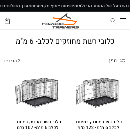
דלג
ת המפעל של המותג הבינלאומי
שיחות ייעוץ מקצועיות
↵
↵
↵
↵
מערך משלוחים א
לתוכן
עגלת
הקניות
ק
כלובי רשת מחוזקים לכלב- 6 מ"מ
ו
ל
מיין
2 מוצרים
ק
צ
י
י
ה
:
כלוב רשת מחוזק במיוחד
כלוב רשת מחוזק במיוחד
לכלב 6 מ״מ- 122 ס"מ
לכלב 6 מ״מ- 107 ס"מ