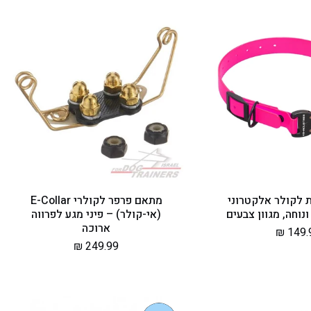
י
י
ה
:
 לקולר אלקטרוני
מתאם פרפר לקולרי E-Collar
נוחה, מגוון צבעים
(אי-קולר) – פיני מגע לפרווה
ארוכה
יר
149.9
מחיר
249.99 ₪
יל
רגיל