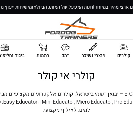
וחים ארצי מהיר במיוחד!
חנות המפעל של המותג הבינלאומי
שיחות ייע
קולרים
מוצרי נשיכה
זמם
רתמות
ביגוד וחליפו
ק
קולרי אי קולר
ו
ל
למים. לאילוף מקצועי.
ק
צ