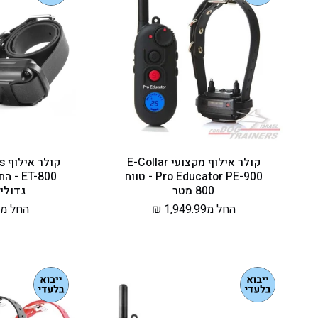
קולר אילוף מקצועי E-Collar
קו
Pro Educator PE-900 - טווח
ET-800
800 מטר
גדולי
מחיר
החל מ1,949.99 ₪
מחיר
החל מ2,099.99 ₪
רגיל
רגיל