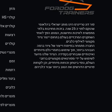
מזון
קולרי HS
פור דוג טריינרס הינו מותג ישראלי בינלאומי
קולרים אלק
שהוקם לפני כ-25 שנה. בזכות מחויבות בלתי
מתפשרת לאיכות וחדשנות, המותג הפך לאחד
רצועות
השחקנים המרכזיים בעולם בתחום ייצור ציוד
מקצועי לאילוף כלבים.
קולרים
החברה מתמחה בפיתוח וייצור של ציוד ברמה
הגבוהה ביותר, תוך שימוש בחומרי גלם מיוחדים
מוצרי נשיכ
ואיכותיים שנבחרים בקפידה. הציוד שלנו מיועד
לשימוש על ידי ספורטאים מקצועיים ברחבי
זמם
העולם, גופי ביטחון וכוחות מיוחדים, וכן לקוחות
פרטיים הדורשים את הטוב ביותר עבור כלביהם.
רתמות
ביגוד וחלי
כלובים
מוצרים נלוו
מוצרים לפי