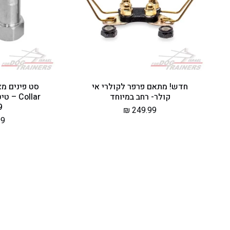
חדש! מתאם פרפר לקולרי אי
קולר- רחב במיוחד
Collar 
19
מחיר
249.99 ₪
מח
 ₪
רגיל
רג