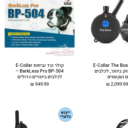
לר אילוף E-Collar The Boss
קולר נגד נביחות E-Collar
 - החזק ביותר, לכלבים
BarkLess Pro BP-504 –
ם ועקשנים
לכלבים בינוניים-גדולים
מחיר
949.99 ₪
רגיל