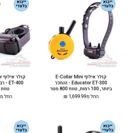
קולר אילוף E-Collar Mini
קו
Educator ET-300 - הנמכר
ET-400
ביותר, 100 רמות, טווח 800 מטר
טווח 1200 מטר
מחיר
החל מ1,699.99 ₪
מחיר
החל מ1,799.99 ₪
רגיל
רגיל