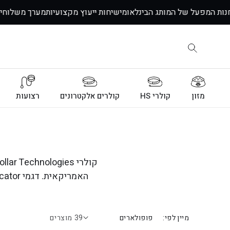
דלג
חד!
חנות המפעל של המותג הבינלאומי
שיחות ייעוץ מקצועיות
מערך משל
לתוכן
מזון
קולרי HS
קולרים אלקטרונים
רצועות
מיין לפי:
39 מוצרים