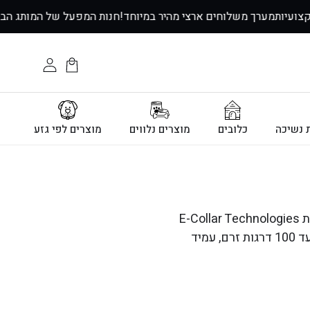
↵
↵
↵
↵
וץ מקצועיות
מערך משלוחים ארצי מהיר במיוחד!
חנות המפעל של המותג
עגלת
התחבר
הקניות
ת נשיכה
כלובים
מוצרים נלווים
מוצרים לפי גזע
קולרי E-Collar Technologies – יבואן רשמי בישראל. קולרים אלקטרוניים מקצועיים מבית E-Collar Technologies
האמריקאית. דגמי Mini Educator, Micro Educator, Pro Educator ו-Easy Educator. עד 100 דרגות זרם, עמיד